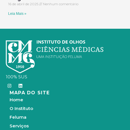
16 de abril de 2025
Nenhum comentário
Leia Mais »
100% SUS
I
L
n
i
MAPA DO SITE
s
n
t
k
Home
a
e
g
d
O Instituto
r
i
a
n
Feluma
m
Serviços