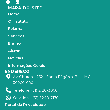
I
L
n
i
MAPA DO SITE
s
n
t
k
Home
a
e
g
d
O Instituto
r
i
a
n
Feluma
m
Serviços
Ensino
Alumni
Notícias
Informações Gerais
ENDEREÇO
Av. Churchil, 232 - Santa Efigênia, BH - MG,
30260-080
Telefone: (31) 2120-3000
Ouvidoria: (31) 3248-7170
Portal da Privacidade