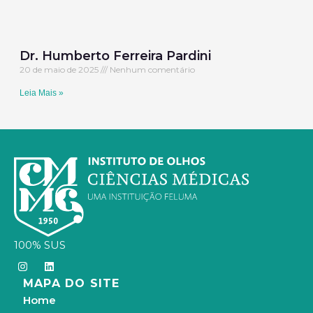
Dr. Humberto Ferreira Pardini
20 de maio de 2025
Nenhum comentário
Leia Mais »
100% SUS
I
L
n
i
MAPA DO SITE
s
n
t
k
Home
a
e