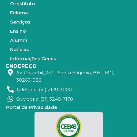
g
d
O Instituto
r
i
a
n
Feluma
m
Serviços
Ensino
Alumni
Notícias
Informações Gerais
ENDEREÇO
Av. Churchil, 232 - Santa Efigênia, BH - MG,
30260-080
Telefone: (31) 2120-3000
Ouvidoria: (31) 3248-7170
Portal da Privacidade