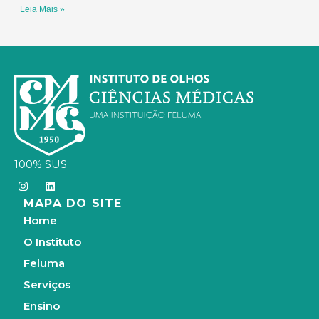
Leia Mais »
100% SUS
I
L
n
i
MAPA DO SITE
s
n
t
k
Home
a
e
g
d
O Instituto
r
i
a
n
Feluma
m
Serviços
Ensino