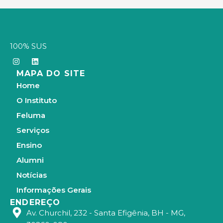
100% SUS
I
L
n
i
MAPA DO SITE
s
n
t
k
Home
a
e
g
d
O Instituto
r
i
a
n
Feluma
m
Serviços
Ensino
Alumni
Notícias
Informações Gerais
ENDEREÇO
Av. Churchil, 232 - Santa Efigênia, BH - MG,