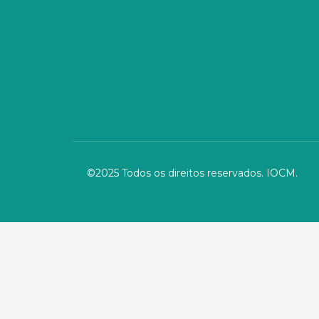
©2025 Todos os direitos reservados. IOCM.
I
n
s
t
Home