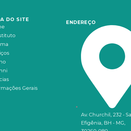
A DO SITE
ENDEREÇO
me
stituto
uma
iços
ino
mni
cias
rmações Gerais
Av. Churchil, 232 - S
Efigênia, BH - MG,
30260-080