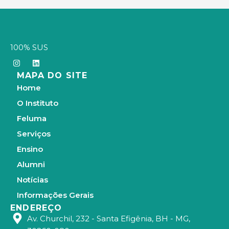
100% SUS
I
L
n
i
MAPA DO SITE
s
n
t
k
Home
a
e
g
d
O Instituto
r
i
a
n
Feluma
m
Serviços
Ensino
Alumni
Notícias
Informações Gerais
ENDEREÇO
Av. Churchil, 232 - Santa Efigênia, BH - MG,