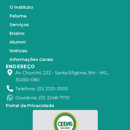
a
e
g
d
O Instituto
r
i
a
n
Feluma
m
Serviços
Ensino
Alumni
Notícias
Informações Gerais
ENDEREÇO
Av. Churchil, 232 - Santa Efigênia, BH - MG,
30260-080
Telefone: (31) 2120-3000
Ouvidoria: (31) 3248-7170
Portal da Privacidade