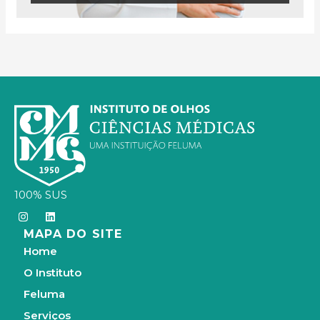
100% SUS
I
L
n
i
MAPA DO SITE
s
n
t
k
Home
a
e
g
d
O Instituto
r
i
a
n
Feluma
m
Serviços