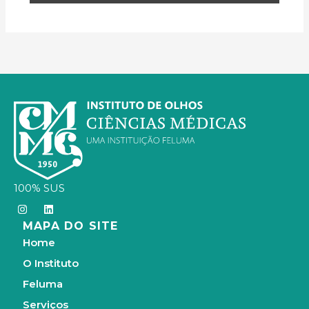
100% SUS
I
L
n
i
MAPA DO SITE
s
n
t
k
Home
a
e
g
d
O Instituto
r
i
a
n
Feluma
m
Serviços