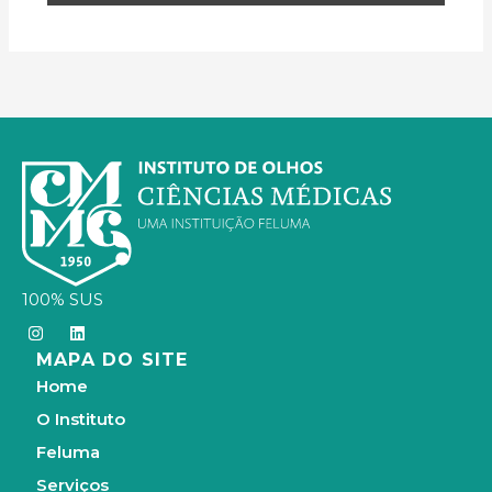
100% SUS
I
L
n
i
MAPA DO SITE
s
n
t
k
Home
a
e
g
d
O Instituto
r
i
a
n
Feluma
m
Serviços