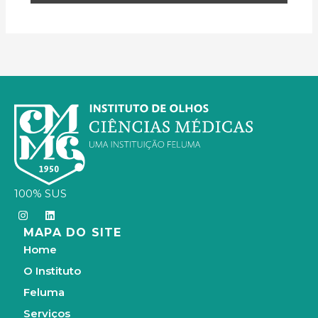
100% SUS
I
L
n
i
MAPA DO SITE
s
n
t
k
Home
a
e
g
d
O Instituto
r
i
a
n
Feluma
m
Serviços