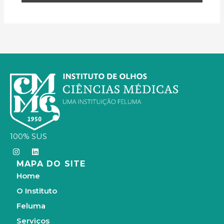
100% SUS
I
L
n
i
MAPA DO SITE
s
n
t
k
Home
a
e
g
d
O Instituto
r
i
a
n
Feluma
m
Serviços