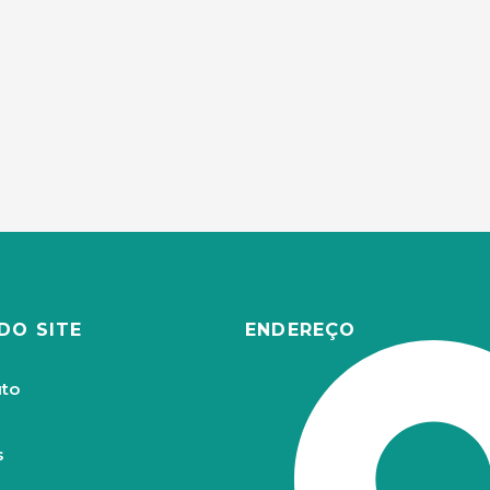
DO SITE
ENDEREÇO
uto
s