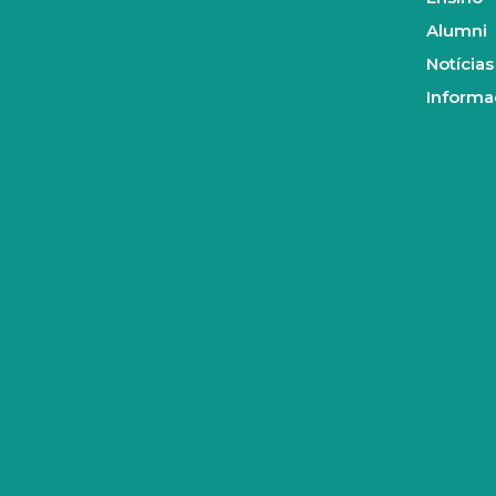
a
n
m
Alumni
Notícias
Informa