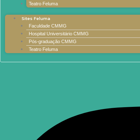
Teatro Feluma
Sites Feluma
Faculdade CMMG
Hospital Universitário CMMG
Pós-graduação CMMG
Teatro Feluma